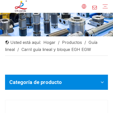
Eje lineal
Guía lineal
Husillo de bolas
Rodamiento lineal
Rodamiento de extremo de varilla
Rodamiento de agujas
Otros
Usted está aquí:
Hogar
/
Productos
/
Guía
lineal
/
Carril guía lineal y bloque EGH EGW
Categoría de producto